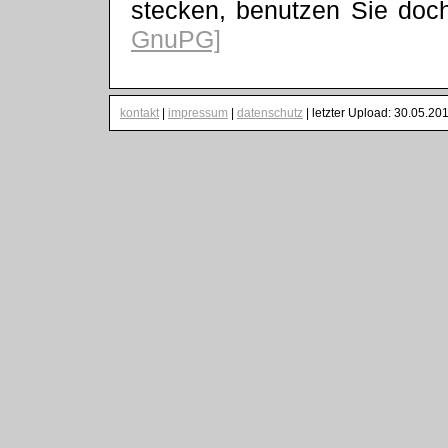
stecken, benutzen Sie do
GnuPG]
kontakt
|
impressum
|
datenschutz
| letzter Upload: 30.05.20